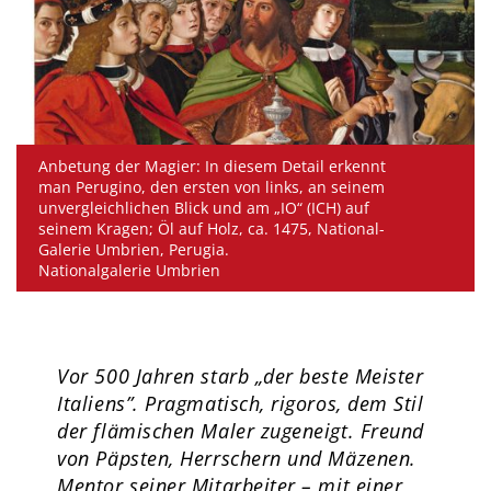
Anbetung der Magier: In diesem Detail erkennt
man Perugino, den ersten von links, an seinem
unvergleichlichen Blick und am „IO“ (ICH) auf
seinem Kragen; Öl auf Holz, ca. 1475, National-
Galerie Umbrien, Perugia.
Nationalgalerie Umbrien
Vor 500 Jahren starb „der beste Meister
Italiens”. Pragmatisch, rigoros, dem Stil
der flämischen Maler zugeneigt. Freund
von Päpsten, Herrschern und Mäzenen.
Mentor seiner Mitarbeiter – mit einer