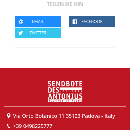
TEILEN SIE IHN
EMAIL
FACEBOOK
TWITTER
Via Orto Botanico 11 35123 Padova - Italy
+39 0498225777