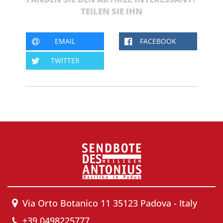
TEILEN SIE IHN
EMAIL
FACEBOOK
TWITTER
Via Orto Botanico 11 35123 Padova - Italy
+39 0498225777