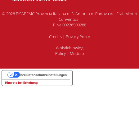
© 2026 PISAPFMC Provincia Italiana di S. Antonio di Padova dei Frati Minori
Conventuali
P.Iva 00226500288
Credits
|
Privacy Policy
Whistleblowing
Policy
|
Modulo
Ihre Datenschutzeinstellungen
Hinweis bei Erhebung