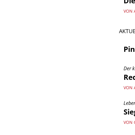
Die
VON 
AKTUE
Pi
Der k
Re
VON 
Leben
Si
VON 