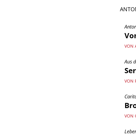
ANTON
Anton
Vo
VON 
Aus d
Se
VON 
Carit
Bro
VON 
Lebe