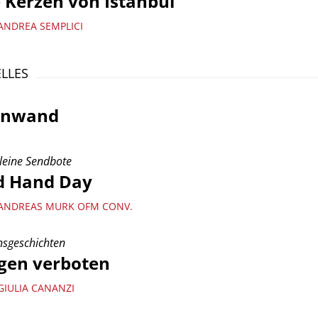
 Kerzen von Istanbul
ANDREA SEMPLICI
LLES
nnwand
leine Sendbote
d Hand Day
ANDREAS MURK OFM CONV.
sgeschichten
egen verboten
GIULIA CANANZI