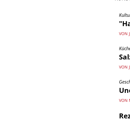
Kultu
"Ha
VON 
Küch
Sal
VON 
Gesch
Un
VON 
Re