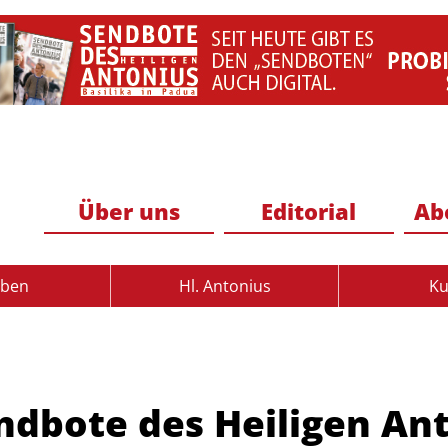
Über uns
Editorial
Ab
uben
Hl. Antonius
Ku
ndbote des Heiligen An