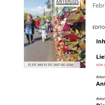
Febr
EDITO
Inh
Li
VON 
Anton
An
Anton