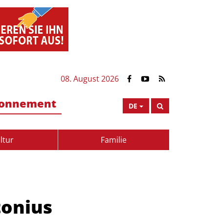
08. August 2026
onnement
DE
ltur
Familie
tonius