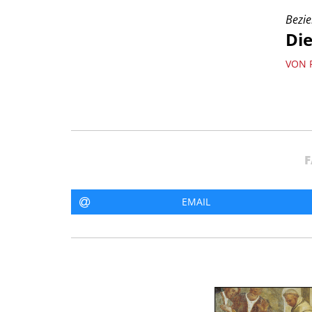
Bezi
Di
VON 
F
EMAIL