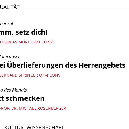
TUALITÄT
henruf
m, setz dich!
ANDREAS MURK OFM CONV.
aterunser
i Überlieferungen des Herrengebets
BERNARD SPRINGER OFM CONV.
a des Monats
tt schmecken
PROF. DR. MICHAEL ROSENBERGER
, KULTUR, WISSENSCHAFT