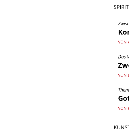
SPIRI
Zwisc
Kom
VON 
Das V
Zwe
VON 
Them
Go
VON 
KUNST