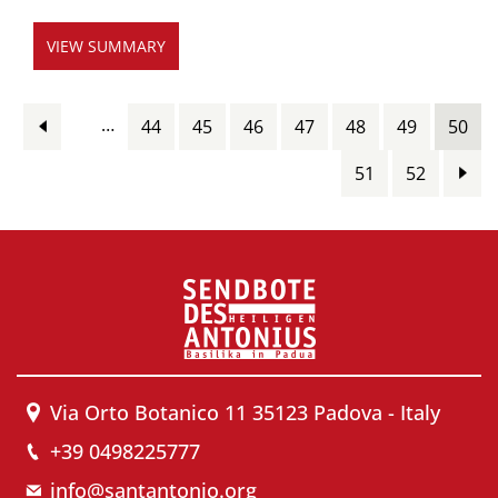
VIEW SUMMARY
Pages
…
44
45
46
47
48
49
50
51
52
Via Orto Botanico 11 35123 Padova - Italy
+39 0498225777
info@santantonio.org