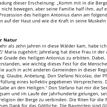
ladung dieser Erscheinung: „Komm mit in die Berge
e nicht bewegen, aber seine Familie half ihm, auf e
e Prozession des heiligen Antonius dann am folgen
n auf der Haut und wie die Kraft in seine Muskeln
r Natur
mehr als zehn Jahren in diese Wälder kam, habe ic
‘ Maria zugehört: Jahrelang hat diese Frau in de
e Gnade des heiligen Antonius zu erbitten. Dabei,
erstanden, wie wichtig dieses Fest für die Mensche
ie auch in acht anderen Gemeinden in dieser Regi
g, Glaube, Anbetung. Don Stefano Nicolao, der Pfa
Erfüllung eines kollektiv gegebenen Versprechens.
abe an den Heiligen.“ Don Stefano hat mir die See
gsam und im Laufe der Jahrhunderte gelungen, se
ligion der Berge zu verbinden. Die Riten für die 
um Dank für das Göttliche. Die Baumriten sind Gl