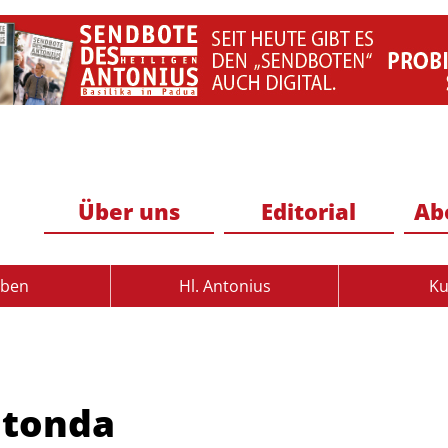
Über uns
Editorial
Ab
uben
Hl. Antonius
Ku
otonda