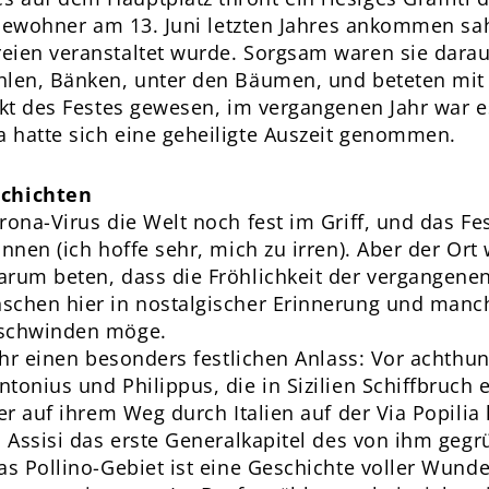
e Bewohner am 13. Juni letzten Jahres ankommen sa
eien veranstaltet wurde. Sorgsam waren sie dara
hlen, Bänken, unter den Bäumen, und beteten mit
Akt des Festes gewesen, im vergangenen Jahr war e
 hatte sich eine geheiligte Auszeit genommen.
chichten
rona-Virus die Welt noch fest im Griff, und das F
önnen (ich hoffe sehr, mich zu irren). Aber der Or
arum beten, dass die Fröhlichkeit der vergangene
schen hier in nostalgischer Erinnerung und manch
rschwinden möge.
Jahr einen besonders festlichen Anlass: Vor achthun
onius und Philippus, die in Sizilien Schiffbruch e
er auf ihrem Weg durch Italien auf der Via Popilia 
in Assisi das erste Generalkapitel des von ihm ge
as Pollino-Gebiet ist eine Geschichte voller Wunder