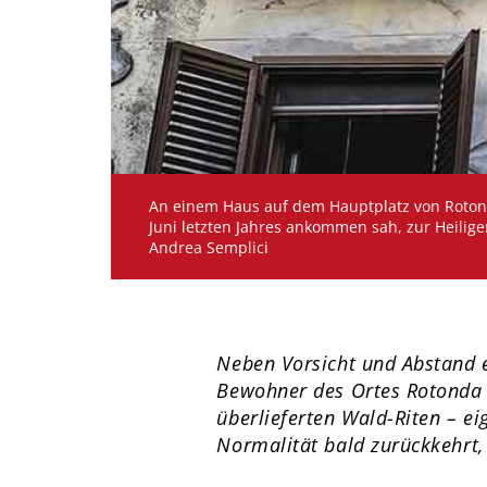
An einem Haus auf dem Hauptplatz von Rotonda 
Juni letzten Jahres ankommen sah, zur Heili
Andrea Semplici
Neben Vorsicht und Abstand 
Bewohner des Ortes Rotonda e
überlieferten Wald-Riten – ei
Normalität bald zurückkehrt, 