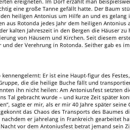
rten ereigneten. Im Dorf erzählt man beispielswe
htig eine große Tanne gefällt hatte. Der Baum stü
 den heiligen Antonius um Hilfe an und es gelang 
en aus Rotonda jedes Jahr dem heiligen Antonius 
der kalten Jahreszeit in den Bergen die Häuser zu 
rierung von Häusern und Kirchen. Seit diesem erst
tur und der Verehrung in Rotonda. Seither gab es
o kennengelernt: Er ist eine Haupt-figur des Festes
Gruppe, die die heilige Buche fällt und transportie
nnten ihn nicht heilen: Am Antoniusfest setzten d
s Tal gebracht wurde – und kurze Zeit später konn
“, sagte er mir, als er mir 40 Jahre später seine 
 gekonnt das Chaos des Transports des Baumes dir
 nachdem er jahrelang in Frankreich gearbeitet hat
 Nacht vor dem Antoniusfest betrat jemand sein Z