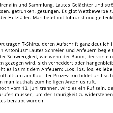
renalin und Sammlung. Lautes Gelächter und str
sen, getrunken, gesungen. Es gibt Wettbewerbe zu
er Holzfäller. Man betet mit Inbrunst und gedenk
t tragen T-Shirts, deren Aufschrift ganz deutlich
igen Antonius!“ Lautes Schreien und Anfeuern begle
eder Schwierigkeit, wie wenn der Baum, der von e
 gezogen wird, sich verheddert oder hängenbleibt
 es los mit dem Anfeuern: „Los, los, los, es lebe 
aufhaltsam am Kopf der Prozession bildet und sich
em man lauthals zum heiligen Antonius ruft.
och vom 13. Juni trennen, wird es ein Ruf sein, 
ufen müssen, um der Traurigkeit zu widerstehen, d
stes beraubt wurden.