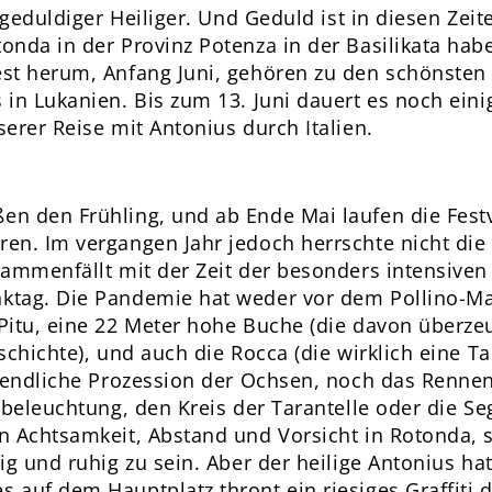
n geduldiger Heiliger. Und Geduld ist in diesen Ze
nda in der Provinz Potenza in der Basilikata hab
st herum, Anfang Juni, gehören zu den schönsten 
 in Lukanien. Bis zum 13. Juni dauert es noch ein
erer Reise mit Antonius durch Italien.
n den Frühling, und ab Ende Mai laufen die Fest
en. Im vergangen Jahr jedoch herrschte nicht die 
sammenfällt mit der Zeit der besonders intensiven
ktag. Die Pandemie hat weder vor dem Pollino-Ma
itu, eine 22 Meter hohe Buche (die davon überzeug
schichte), und auch die Rocca (die wirklich eine T
unendliche Prozession der Ochsen, noch das Rennen
tbeleuchtung, den Kreis der Tarantelle oder die Se
n Achtsamkeit, Abstand und Vorsicht in Rotonda, 
ig und ruhig zu sein. Aber der heilige Antonius ha
auf dem Hauptplatz thront ein riesiges Graffiti d