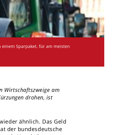
n einem Sparpaket, für am meisten
ten Wirtschaftszweige am
ürzungen drohen, ist
wieder ähnlich. Das Geld
hat der bundesdeutsche