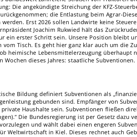
kung: Die angekündigte Streichung der KFZ-Steuer
rückgenommen; die Entlastung beim Agrar-Diesel 
 werden. Erst 2026 sollen Landwirte keine Steuere
npräsident Joachim Rukwied hält das Zurückruder
r ein erster Schritt sein. Unsere Position bleibt u
vom Tisch. Es geht hier ganz klar auch um die Zu
ob heimische Lebensmittelerzeugung überhaupt no
n Wochen dieses Jahres: staatliche Subventionen.
tische Bildung definiert Subventionen als „finanzie
Gegenleistung gebunden sind. Empfänger von Subv
rivate Haushalte sein. Subventionen fließen direk
gen).“ Die Bundesregierung ist per Gesetz dazu ver
 vorzulegen und wählt dabei einen engeren Subvent
 für Weltwirtschaft in Kiel. Dieses rechnet auch 