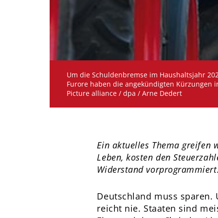
Um die Schuldenbremse im Haushaltsjahr 2024
Furore haben die angekündigten Kürzungen im
Picture alliance / dpa / Arne Dedert
Ein aktuelles Thema greifen w
Leben, kosten den Steuerzah
Widerstand vorprogrammiert
Deutschland muss sparen. U
reicht nie. Staaten sind m