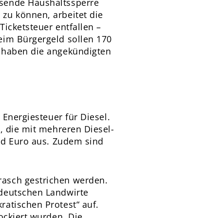
ssende Haushaltssperre
zu können, arbeitet die
icketsteuer entfallen –
eim Bürgergeld sollen 170
e haben die angekündigten
 Energiesteuer für Diesel.
, die mit mehreren Diesel-
end Euro aus. Zudem sind
rasch gestrichen werden.
 deutschen Landwirte
atischen Protest“ auf.
ockiert wurden. Die