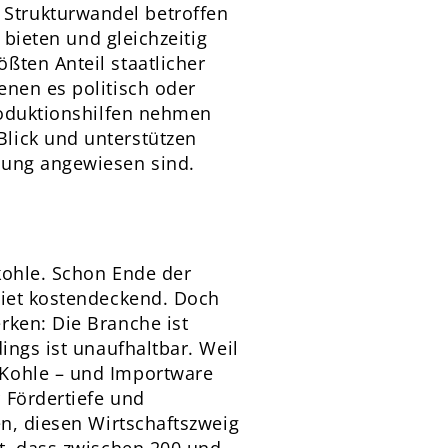
Strukturwandel betroffen
 bieten und gleichzeitig
ßten Anteil staatlicher
enen es politisch oder
Produktionshilfen nehmen
lick und unterstützen
zung angewiesen sind.
nkohle. Schon Ende der
biet kostendeckend. Doch
rken: Die Branche ist
ings ist unaufhaltbar. Weil
 Kohle – und Importware
 Fördertiefe und
en, diesen Wirtschaftszweig
zt, dass zwischen 200 und