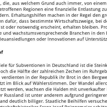
, die, aus welchem Grund auch immer, von einem 
betroffenen Regionen eine finanzielle Entlastung zu
rn. Erhaltungshilfen machen in der Regel den grö
n dafür, dass bestimmte Wirtschaftszweige, bei d
ist oder notwendig erscheint, erhalten bleiben. 
ige und wachstumsversprechende Branchen in den B
 Neuansiedlungen oder Innovationen auf Unterstüt
pf
iele für Subventionen in Deutschland ist die Stei
 noch die Hälfte der zahlreichen Zechen im Ruhrge
verdienten in der Republik ihr Brot in den Bergwe
etzt im Blick auf Wählerstimmen. Der Wandel allerd
tzt werden, wachsen die Halden mit unverkaufter
er Russland ist unter anderem aufgrund geringerer
d deutlich billiger. Staatliche Beihilfen versuch
tschaftshistoriker Franz-Josef Brüggemeier schät