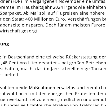
Lindner (FDP) im vergangenen November eine umfa
remse im Haushaltsjahr 2024 irgendwie einhalten 
arpaket. Ab Mai soll auf Flugreisen eine höhere T
 den Staat: 400 Millionen Euro. Verschärfungen b
gabenseite einsparen. Doch für am meisten Furor
irtschaft gesorgt.
zung
e in Deutschland eine teilweise Rückerstattung der
8 Cent pro Liter erstattet – bei großen Betrieben
tschaften, macht das im Jahr schnell einige Taus
r befreit.
sollten beide Maßnahmen ersatzlos und ziemlich 
at wohl nicht mit den energischen Protesten der
uernverband rief zu einem „friedlichen und demokr
ls bundesweit zahlreiche Straßen von Traktoren bl