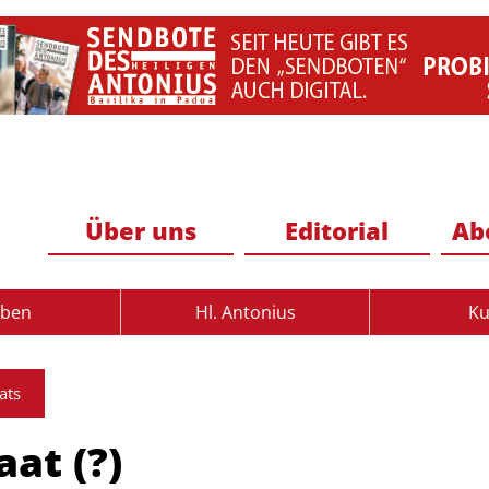
Über uns
Editorial
Ab
uben
Hl. Antonius
Ku
ats
at (?)