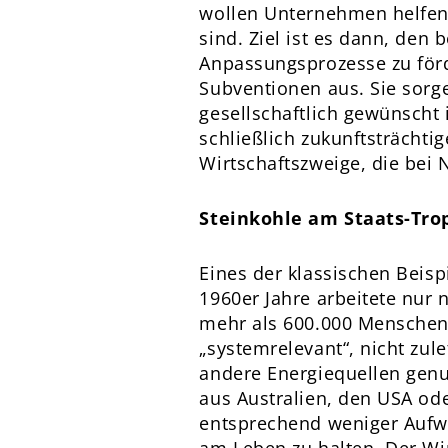
wollen Unternehmen helfen
sind. Ziel ist es dann, den 
Anpassungsprozesse zu förde
Subventionen aus. Sie sorge
gesellschaftlich gewünscht 
schließlich zukunftsträcht
Wirtschaftszweige, die bei
Steinkohle am Staats-Tro
Eines der klassischen Beisp
1960er Jahre arbeitete nur
mehr als 600.000 Menschen 
„systemrelevant“, nicht zul
andere Energiequellen genu
aus Australien, den USA od
entsprechend weniger Aufwan
am Leben zu halten. Der Wir