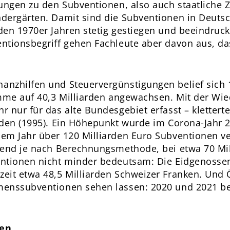
tungen zu den Subventionen, also auch staatliche 
dergärten. Damit sind die Subventionen in Deuts
den 1970er Jahren stetig gestiegen und beeindruck
entionsbegriff gehen Fachleute aber davon aus, 
nzhilfen und Steuervergünstigungen belief sich 1
umme auf 40,3 Milliarden angewachsen. Mit der Wi
 nur für das alte Bundesgebiet erfasst – kletterte
den (1995). Ein Höhepunkt wurde im Corona-Jahr 20
m Jahr über 120 Milliarden Euro Subventionen vert
rend je nach Berechnungsmethode, bei etwa 70 Mill
ntionen nicht minder bedeutsam: Die Eidgenossen
eit etwa 48,5 Milliarden Schweizer Franken. Und Ö
menssubventionen sehen lassen: 2020 und 2021 be
nen