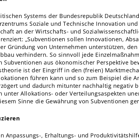
itischen Systems der Bundesrepublik Deutschland
ferzentrums Soziale und Technische Innovation un
schaft an der Wirtschafts- und Sozialwissenschaftl
enziert: „Subventionen sollen Innovationen, Absa
der Gründung von Unternehmen unterstützen, den 
abbau verhindern. So sinnvoll jede Einzelmaßnahm
en Subventionen aus ökonomischer Perspektive bewe
stheorie ist der Eingriff in den (freien) Marktmec
lallokationen führen kann und so zum Beispiel die
rzögert und dadurch mitunter nachhaltig negativ 
in unter Allokations- oder Verteilungsaspekten u
diesem Sinne die Gewährung von Subventionen gerec
uzieren
n Anpassungs-, Erhaltungs- und Produktivitätshil