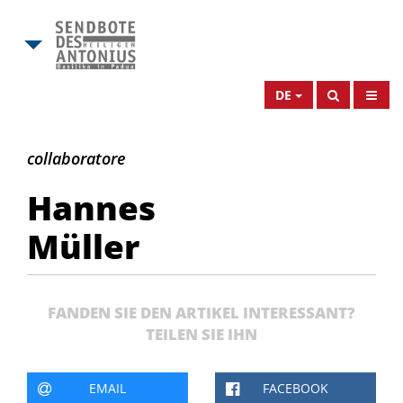
DE
Hannes
collaboratore
Müller
Hannes
Müller
FANDEN SIE DEN ARTIKEL INTERESSANT?
TEILEN SIE IHN
EMAIL
FACEBOOK