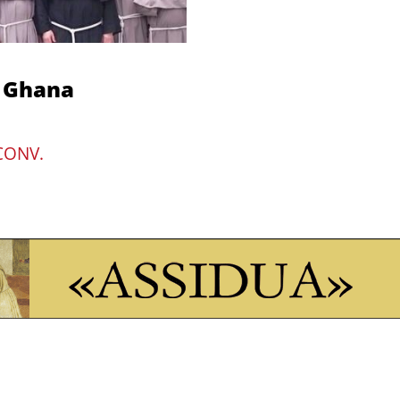
n Ghana
CONV.