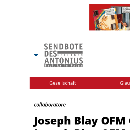
Gesellschaft
Gla
Joseph
collaboratore
Blay
Joseph Blay OFM 
OFM