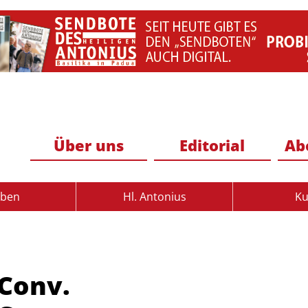
Über uns
Editorial
Ab
uben
Hl. Antonius
Ku
Conv.