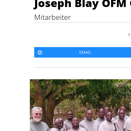
Joseph Blay OFM 
Conv.
Mitarbeiter
F
EMAIL