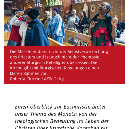
Die Messfeier dient nicht der Selbstverwirklichung
des Priesters und ist auch nicht der Phantasie
anderer liturgisch Beteiligter überlassen: Die
Kirche gibt mit liturgischen Regelungen einen
klaren Rahmen vor.
Roberta Ciuccio / AFP/ Getty
Einen Überblick zur Eucharistie bietet
unser Thema des Monats: von der
theologischen Bedeutung im Leben der
Christen über liturgische Vorgaben bis