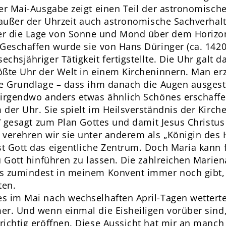
der Mai-Ausgabe zeigt einen Teil der astronomische
t außer der Uhrzeit auch astronomische Sachverhalt
 die Lage von Sonne und Mond über dem Horizo
 Geschaffen wurde sie von Hans Düringer (ca. 1420
chsjähriger Tätigkeit fertigstellte. Die Uhr galt 
ößte Uhr der Welt in einem Kircheninnern. Man er
che Grundlage – dass ihm danach die Augen ausge
 nirgendwo anders etwas ähnlich Schönes erschaff
 der Uhr. Sie spielt im Heilsverständnis der Kirche
a“ gesagt zum Plan Gottes und damit Jesus Christus
 verehren wir sie unter anderem als „Königin des
t Gott das eigentliche Zentrum. Doch Maria kann 
zu Gott hinführen zu lassen. Die zahlreichen Mari
es zumindest in meinem Konvent immer noch gibt,
ten.
s im Mai nach wechselhaften April-Tagen wettert
er. Und wenn einmal die Eisheiligen vorüber sind
richtig eröffnen. Diese Aussicht hat mir an manch 