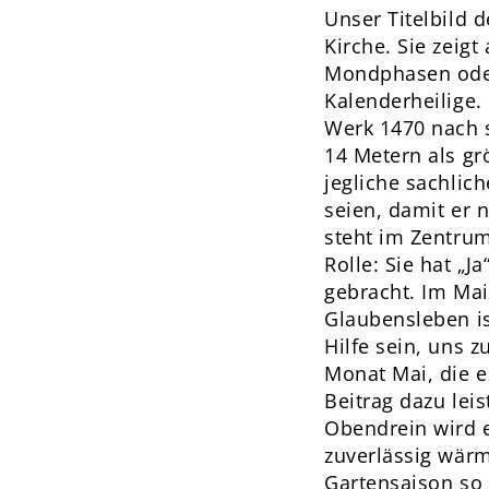
Unser Titelbild 
Kirche. Sie zeig
Mondphasen oder
Kalenderheilige.
Werk 1470 nach se
14 Metern als gr
jegliche sachli
seien, damit er
steht im Zentrum
Rolle: Sie hat „J
gebracht. Im Mai
Glaubensleben is
Hilfe sein, uns 
Monat Mai, die 
Beitrag dazu leis
Obendrein wird e
zuverlässig wärm
Gartensaison so 