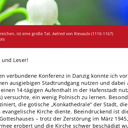
Auch der Versuch, Großes zu erreichen, ist eine große Tat. Aelred von Rievaulx (1110-1167)
ges
 und Leser!
tzen verbundene Konferenz in Danzig konnte ich v
nen ausgiebigen Stadtrundgang nutzen und dabei 
einen 14-tägigen Aufenthalt in der Hafenstadt nut
s) versuchte, ein wenig Polnisch zu lernen. Besond
iniert, die gotische „Konkathedrale“ der Stadt, die
s evangelische Kirche diente. Beeindruckend ist die
Gotteshauses – trotz der Zerstörung im März 1945, 
rmee erobert und die Kirche schwer beschädigt w