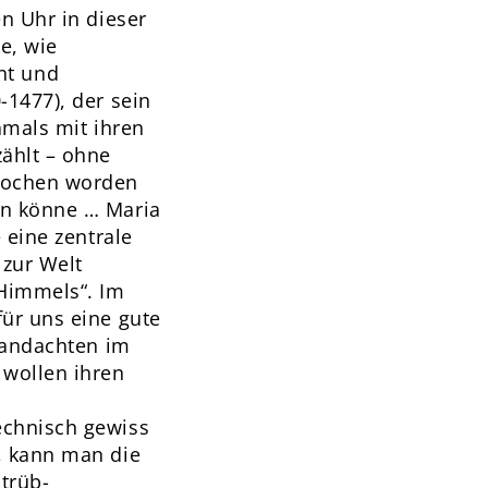
n Uhr in dieser
e, wie
nt und
-1477), der sein
damals mit ihren
zählt – ohne
stochen worden
en könne … Maria
 eine zentrale
 zur Welt
 Himmels“. Im
für uns eine gute
enandachten im
 wollen ihren
echnisch gewiss
, kann man die
trüb-