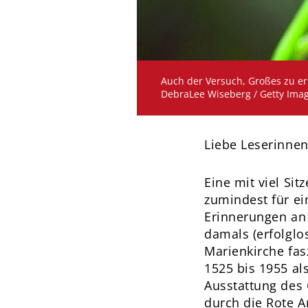
DebraLee Wiseberg / Getty Ima
Liebe Leserinnen
Eine mit viel Si
zumindest für ei
Erinnerungen an 
damals (erfolglo
Marienkirche fasz
1525 bis 1955 al
Ausstattung des 
durch die Rote A