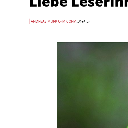
Liebe Leserin
ANDREAS MURK OFM CONV.
Direktor