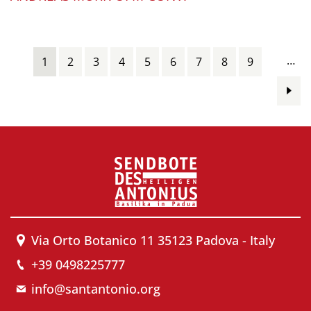
Pages
…
1
2
3
4
5
6
7
8
9
Via Orto Botanico 11 35123 Padova - Italy
+39 0498225777
info@santantonio.org