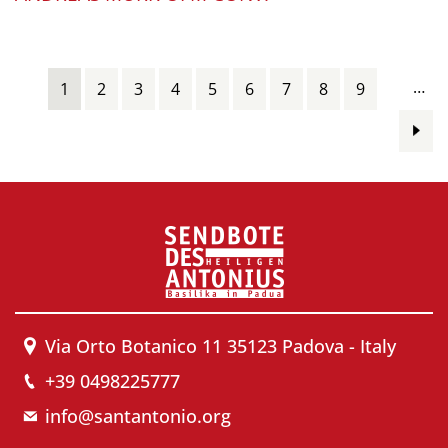
Pages
…
1
2
3
4
5
6
7
8
9
Via Orto Botanico 11 35123 Padova - Italy
+39 0498225777
info@santantonio.org