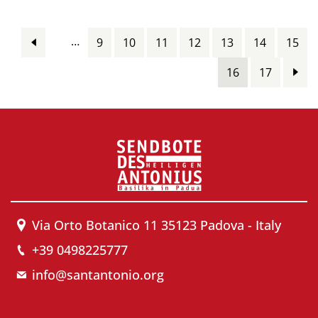
Pages
…
9
10
11
12
13
14
15
16
17
Via Orto Botanico 11 35123 Padova - Italy
+39 0498225777
info@santantonio.org