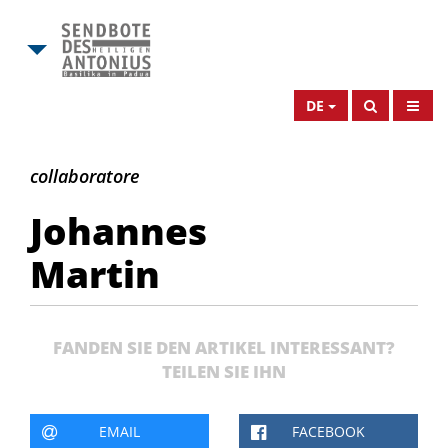
DE
Johannes
collaboratore
Martin
Johannes
Martin
FANDEN SIE DEN ARTIKEL INTERESSANT?
TEILEN SIE IHN
EMAIL
FACEBOOK